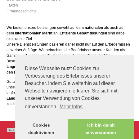
Fakten
Firmengeschichte
Wir bieten unsere Leistungen sowohl auf dem
nationalen
als auch auf
dem
internationalen Markt
an.
Effiziente Gesamtlösungen
sind dabei
stets unser Ziel.
Unsere Dienstleistungen basieren daher nicht nur auf den Erfordernissen
einzelner Aufträge. Wir betrachten die Bedürfnisse unserer Kunden als
Ganzes und wissen um die Ansprüche des jeweiligen Marktes.
Besonderen Wert legen wir außerdem auf
partnerschaftliche
und
längerfristige Geschäftsbeziehungen
. Unsere Kunden sind vor allem in
Diese Webseite nutzt Cookies zur
den Bereichen Handel, Gewerbe und Industrie angesiedelt.
Verbesserung des Erlebnisses unserer
Gut
ausgebildetes Fachpersonal
sowie kundenorientierte Mitarbeiter sind
Besucher. Indem Sie weiterhin auf dieser
unser höchstes Kapital. Die Entwicklung unseres Teams fördern wir daher
Webseite navigieren, erklären Sie sich mit
laufend mit Fachseminaren, Führungs- und Kommunikationstrainings.
unserer Verwendung von Cookies
Langjährige Erfahrung
gepaart mit
Know-how auf aktuellstem Niveau
zeichnen uns aus.
einverstanden.
Mehr Infos
Cookies
Ich bin damit
deaktivieren
einverstanden