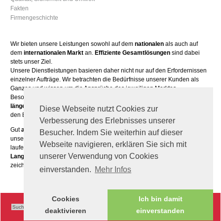
Fakten
Firmengeschichte
Wir bieten unsere Leistungen sowohl auf dem
nationalen
als auch auf
dem
internationalen Markt
an.
Effiziente Gesamtlösungen
sind dabei
stets unser Ziel.
Unsere Dienstleistungen basieren daher nicht nur auf den Erfordernissen
einzelner Aufträge. Wir betrachten die Bedürfnisse unserer Kunden als
Ganzes und wissen um die Ansprüche des jeweiligen Marktes.
Besonderen Wert legen wir außerdem auf
partnerschaftliche
und
längerfristige Geschäftsbeziehungen
. Unsere Kunden sind vor allem in
Diese Webseite nutzt Cookies zur
den Bereichen Handel, Gewerbe und Industrie angesiedelt.
Verbesserung des Erlebnisses unserer
Gut
ausgebildetes Fachpersonal
sowie kundenorientierte Mitarbeiter sind
Besucher. Indem Sie weiterhin auf dieser
unser höchstes Kapital. Die Entwicklung unseres Teams fördern wir daher
Webseite navigieren, erklären Sie sich mit
laufend mit Fachseminaren, Führungs- und Kommunikationstrainings.
unserer Verwendung von Cookies
Langjährige Erfahrung
gepaart mit
Know-how auf aktuellstem Niveau
zeichnen uns aus.
einverstanden.
Mehr Infos
Cookies
Ich bin damit
deaktivieren
einverstanden