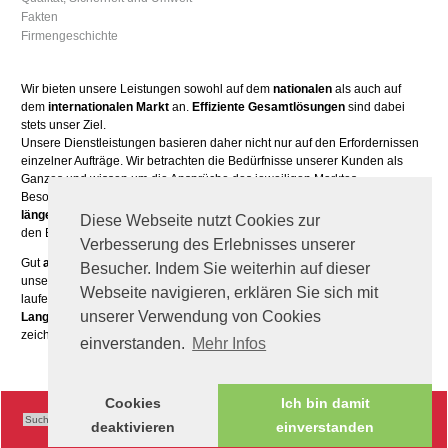
Fakten
Firmengeschichte
Wir bieten unsere Leistungen sowohl auf dem
nationalen
als auch auf
dem
internationalen Markt
an.
Effiziente Gesamtlösungen
sind dabei
stets unser Ziel.
Unsere Dienstleistungen basieren daher nicht nur auf den Erfordernissen
einzelner Aufträge. Wir betrachten die Bedürfnisse unserer Kunden als
Ganzes und wissen um die Ansprüche des jeweiligen Marktes.
Besonderen Wert legen wir außerdem auf
partnerschaftliche
und
längerfristige Geschäftsbeziehungen
. Unsere Kunden sind vor allem in
Diese Webseite nutzt Cookies zur
den Bereichen Handel, Gewerbe und Industrie angesiedelt.
Verbesserung des Erlebnisses unserer
Gut
ausgebildetes Fachpersonal
sowie kundenorientierte Mitarbeiter sind
Besucher. Indem Sie weiterhin auf dieser
unser höchstes Kapital. Die Entwicklung unseres Teams fördern wir daher
Webseite navigieren, erklären Sie sich mit
laufend mit Fachseminaren, Führungs- und Kommunikationstrainings.
unserer Verwendung von Cookies
Langjährige Erfahrung
gepaart mit
Know-how auf aktuellstem Niveau
zeichnen uns aus.
einverstanden.
Mehr Infos
Cookies
Ich bin damit
deaktivieren
einverstanden