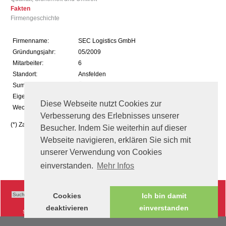
Fakten
Firmengeschichte
Firmenname:
SEC Logistics GmbH
Gründungsjahr:
05/2009
Mitarbeiter:
6
Standort:
Ansfelden
Summe d. Lagerfläche:
Über 75.000 m2 selbst bewirtschaftet (*)
Eigenfuhrpark:
160 (*)
Diese Webseite nutzt Cookies zur
Wechselbrücken:
ca. 100 (*)
Verbesserung des Erlebnisses unserer
(*) Zahlen beziehen sich auf die gesamte Firmengruppe.
Besucher. Indem Sie weiterhin auf dieser
Webseite navigieren, erklären Sie sich mit
unserer Verwendung von Cookies
einverstanden.
Mehr Infos
Cookies
Ich bin damit
deaktivieren
einverstanden
Sitemap
|
Impressum
|
AGB