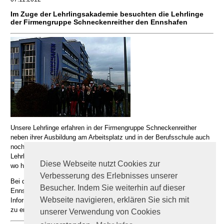
Im Zuge der Lehrlingsakademie besuchten die Lehrlinge
der Firmengruppe Schneckenreither den Ennshafen
Unsere Lehrlinge erfahren in der Firmengruppe Schneckenreither
neben ihrer Ausbildung am Arbeitsplatz und in der Berufsschule auch
noch Wissenswertes für ihren Beruf in der eigenen
Lehrlingsakademie,
Diese Webseite nutzt Cookies zur
wo halbjährlich diverse Schulungen abgehalten werden.
Verbesserung des Erlebnisses unserer
Bei der letzten LAK am 5. November 2012 wurde eine Exkursion zum
Besucher. Indem Sie weiterhin auf dieser
Ennshafen organisiert, wobei unsere Lehrlinge die Möglichkeit hatten
Webseite navigieren, erklären Sie sich mit
Informationen über den Ennshafen und den dort ansässigen Betrieben
zu erhalten.
unserer Verwendung von Cookies