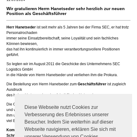
Wir gratulieren Herrn Hanetseder sehr herzlich zur neuen
Position als Geschäftsführer
Herr Hanetseder
ist seit mehr als 5 Jahren bei der Firma SEC, er hat trotz
Personalrochaden
immer seine Einsatzbereitschaft, seine Loyalität und sein fachliches
Können bewiesen,
das hat ihn kontinuierlich in immer verantwortungsvollere Positionen
geführt.
So legten wir im August 2011 die Geschicke des Unternehmens SEC
Logistics GmbH
in die Hände von Herrn Hanetseder und verliehen ihm die Prokura.
Die Bestellung von Herrn Hanetseder zum
Geschäftsführer
ist zugleich
Ausdruck
des hohen Vertrauen in seine Arbeit für das Unternehmen.
Die Geschäftsführung gratuliert Herrn Gerhard Hanetseder sehr herzlich
Diese Webseite nutzt Cookies zur
und wünscht
Verbesserung des Erlebnisses unserer
ihm und seinem erfolgreichen, kompetenten Team weiterhin alles gute und
viel Erfolg.
Besucher. Indem Sie weiterhin auf dieser
Webseite navigieren, erklären Sie sich mit
KommR. Alfred Schneckenreither Mag. Wolfgang
Schneckenreither
unserer Verwendung von Cookies