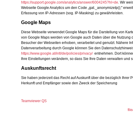
https://support.google.com/analytics/answer/6004245?hl=de
. Wir wei
Webseite Google Analytics um den Code „gat._anonymizeIp();" erweit
Erfassung von IP-Adressen (sog. IP-Masking) zu gewährleisten.
Google Maps
Diese Webseite verwendet Google Maps für die Darstellung von Kart
von Google Maps werden von Google auch Daten über die Nutzung 
Besucher der Webseiten erhoben, verarbeitet und genutzt. Nähere In
Datenverarbeitung durch Google können Sie den Datenschutzhinwei
https://www.google.at/intl/de/policies/privacy/
entnehmen. Dort können
Ihre Einstellungen verändern, so dass Sie Ihre Daten verwalten und 
Auskunftsrecht
Sie haben jederzeit das Recht auf Auskunft über die bezüglich Ihrer
Herkunft und Empfänger sowie den Zweck der Speicherung
Teamviewer QS
fil