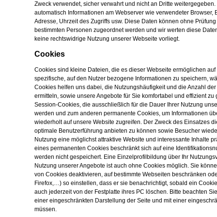
Zweck verwendet, sicher verwahrt und nicht an Dritte weitergegeben.
automatisch Informationen am Webserver wie verwendeter Browser, Be
Adresse, Uhrzeit des Zugriffs usw. Diese Daten können ohne Prüfung
bestimmten Personen zugeordnet werden und wir werten diese Daten 
keine rechtswidrige Nutzung unserer Webseite vorliegt.
Cookies
Cookies sind kleine Dateien, die es dieser Webseite ermöglichen a
spezifische, auf den Nutzer bezogene Informationen zu speichern, w
Cookies helfen uns dabei, die Nutzungshäufigkeit und die Anzahl der 
ermitteln, sowie unsere Angebote für Sie komfortabel und effizient zu
Session-Cookies, die ausschließlich für die Dauer Ihrer Nutzung un
werden und zum anderen permanente Cookies, um Informationen über
wiederholt auf unsere Website zugreifen. Der Zweck des Einsatzes di
optimale Benutzerführung anbieten zu können sowie Besucher wiede
Nutzung eine möglichst attraktive Website und interessante Inhalte p
eines permanenten Cookies beschränkt sich auf eine Identifikation
werden nicht gespeichert. Eine Einzelprofilbildung über Ihr Nutzungsve
Nutzung unserer Angebote ist auch ohne Cookies möglich. Sie könne
von Cookies deaktivieren, auf bestimmte Webseiten beschränken od
Firefox,…) so einstellen, dass er sie benachrichtigt, sobald ein Coo
auch jederzeit von der Festplatte ihres PC löschen. Bitte beachten Sie
einer eingeschränkten Darstellung der Seite und mit einer eingesch
müssen.