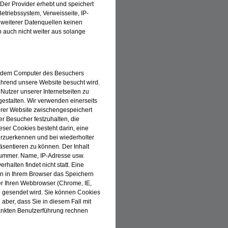
 Der Provider erhebt und speichert
triebssystem, Verweisseite, IP-
 weiterer Datenquellen keinen
auch nicht weiter aus solange
uf dem Computer des Besuchers
ährend unsere Website besucht wird.
Nutzer unserer Internetseiten zu
 gestalten. Wir verwenden einerseits
serer Website zwischengespeichert
 Besucher festzuhalten, die
eser Cookies besteht darin, eine
rzuerkennen und bei wiederholter
räsentieren zu können. Der Inhalt
snummer. Name, IP-Adresse usw.
rhalten findet nicht statt. Eine
n in Ihrem Browser das Speichern
er Ihren Webbrowser (Chrome, IE,
kie gesendet wird. Sie können Cookies
 aber, dass Sie in diesem Fall mit
ränkten Benutzerführung rechnen