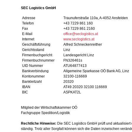
SEC Logistics GmbH
Adresse
Traunuferstraße 110a, A-4052 Ansfeld
Telefon
+43 7229 861 160
Fax
+43 7229 861 2160
E-Mail
office@seclogistics.at
Internet
www.seclogistics.at
Geschäftsführung
Alfred Schneckenreither
Gerichtsstand
Linz
Firmenbuchgericht
Landesgericht Linz
Firmenbuchnummer
FN326461s
UID Nummer
ATU64877413
Bankverbindung
Allgemeine Sparkasse OÖ Bank AG, Linz
Kontonummer
32100-116669
Bankleitzahl
20320
IBAN
AT49 20320 32100 116669
BIC
ASPKAT2L
Mitglied der Wirtschaftskammer OÖ
Fachgruppe Spedition/Logistik
Rechtliche Hinweise:
Die SEC Logistics GmbH prüft und aktualisiert 
ständig. Trotz aller Sorgfalt können sich die Daten inzwischen verän