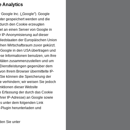
 Analytics
 Google Inc. („Google"). Google
uter gespeichert werden und die
 durch den Cookie erzeugten
el an einen Server von Google in
er IP-Anonymisierung auf dieser
gliedstaaten der Europäischen Union
en Wirtschaftsraum zuvor gekürzt.
n Google in den USA übertragen und
iese Informationen benutzen, um Ihre
vitäten zusammenzustellen und um
e Dienstleistungen gegenüber dem
von Ihrem Browser übermittelte IP-
 Sie können die Speicherung der
e verhindern; wir weisen Sie jedoch
unktionen dieser Website
e Erfassung der durch das Cookie
Ihrer IP-Adresse) an Google sowie
as unter dem folgenden Link
-Plugin herunterladen und
en Sie unter