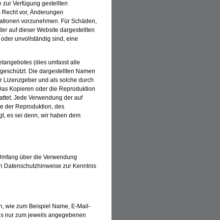
te zur Verfügung gestellten
 Recht vor, Änderungen
rmationen vorzunehmen. Für Schäden,
der auf dieser Website dargestellten
 oder unvollständig sind, eine
etangebotes (dies umfasst alle
 geschützt. Die dargestellten Namen
 Lizenzgeber und als solche durch
Das Kopieren oder die Reproduktion
tattet. Jede Verwendung der auf
ve der Reproduktion, des
agt, es sei denn, wir haben dem
m Umfang über die Verwendung
en Datenschutzhinweise zur Kenntnis
ln, wie zum Beispiel Name, E-Mail-
ns nur zum jeweils angegebenen