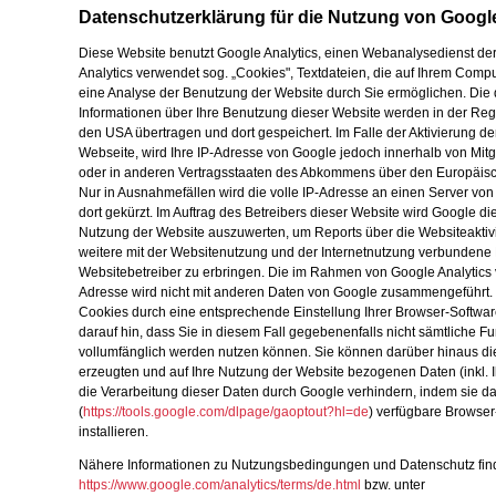
Datenschutzerklärung für die Nutzung von Google
Diese Website benutzt Google Analytics, einen Webanalysedienst der
Analytics verwendet sog. „Cookies", Textdateien, die auf Ihrem Comp
eine Analyse der Benutzung der Website durch Sie ermöglichen. Die
Informationen über Ihre Benutzung dieser Website werden in der Reg
den USA übertragen und dort gespeichert. Im Falle der Aktivierung d
Webseite, wird Ihre IP-Adresse von Google jedoch innerhalb von Mit
oder in anderen Vertragsstaaten des Abkommens über den Europäisch
Nur in Ausnahmefällen wird die volle IP-Adresse an einen Server vo
dort gekürzt. Im Auftrag des Betreibers dieser Website wird Google d
Nutzung der Website auszuwerten, um Reports über die Websiteakti
weitere mit der Websitenutzung und der Internetnutzung verbunden
Websitebetreiber zu erbringen. Die im Rahmen von Google Analytics 
Adresse wird nicht mit anderen Daten von Google zusammengeführt.
Cookies durch eine entsprechende Einstellung Ihrer Browser-Softwar
darauf hin, dass Sie in diesem Fall gegebenenfalls nicht sämtliche F
vollumfänglich werden nutzen können. Sie können darüber hinaus di
erzeugten und auf Ihre Nutzung der Website bezogenen Daten (inkl. 
die Verarbeitung dieser Daten durch Google verhindern, indem sie d
(
https://tools.google.com/dlpage/gaoptout?hl=de
) verfügbare Browser
installieren.
Nähere Informationen zu Nutzungsbedingungen und Datenschutz find
https://www.google.com/analytics/terms/de.html
bzw. unter