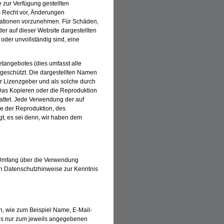
te zur Verfügung gestellten
 Recht vor, Änderungen
rmationen vorzunehmen. Für Schäden,
der auf dieser Website dargestellten
 oder unvollständig sind, eine
etangebotes (dies umfasst alle
 geschützt. Die dargestellten Namen
 Lizenzgeber und als solche durch
Das Kopieren oder die Reproduktion
tattet. Jede Verwendung der auf
ve der Reproduktion, des
agt, es sei denn, wir haben dem
m Umfang über die Verwendung
en Datenschutzhinweise zur Kenntnis
ln, wie zum Beispiel Name, E-Mail-
ns nur zum jeweils angegebenen