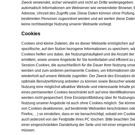
Zweck verwendet, sicher verwahrt und nicht an Dritte weitergegeben.
automatisch Informationen am Webserver wie verwendeter Browser, Be
Adresse, Uhrzeit des Zugriffs usw. Diese Daten können ohne Prüfung
bestimmten Personen zugeordnet werden und wir werten diese Daten 
keine rechtswidrige Nutzung unserer Webseite vorliegt.
Cookies
Cookies sind kleine Dateien, die es dieser Webseite ermöglichen a
spezifische, auf den Nutzer bezogene Informationen zu speichern, w
Cookies helfen uns dabei, die Nutzungshäufigkeit und die Anzahl der 
ermitteln, sowie unsere Angebote für Sie komfortabel und effizient zu
Session-Cookies, die ausschließlich für die Dauer Ihrer Nutzung un
werden und zum anderen permanente Cookies, um Informationen über
wiederholt auf unsere Website zugreifen. Der Zweck des Einsatzes di
optimale Benutzerführung anbieten zu können sowie Besucher wiede
Nutzung eine möglichst attraktive Website und interessante Inhalte p
eines permanenten Cookies beschränkt sich auf eine Identifikation
werden nicht gespeichert. Eine Einzelprofilbildung über Ihr Nutzungsve
Nutzung unserer Angebote ist auch ohne Cookies möglich. Sie könne
von Cookies deaktivieren, auf bestimmte Webseiten beschränken od
Firefox,…) so einstellen, dass er sie benachrichtigt, sobald ein Coo
auch jederzeit von der Festplatte ihres PC löschen. Bitte beachten Sie
einer eingeschränkten Darstellung der Seite und mit einer eingesch
müssen.