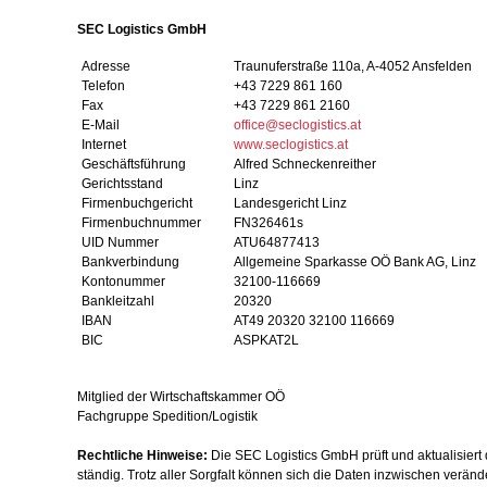
SEC Logistics GmbH
Adresse
Traunuferstraße 110a, A-4052 Ansfeld
Telefon
+43 7229 861 160
Fax
+43 7229 861 2160
E-Mail
office@seclogistics.at
Internet
www.seclogistics.at
Geschäftsführung
Alfred Schneckenreither
Gerichtsstand
Linz
Firmenbuchgericht
Landesgericht Linz
Firmenbuchnummer
FN326461s
UID Nummer
ATU64877413
Bankverbindung
Allgemeine Sparkasse OÖ Bank AG, Linz
Kontonummer
32100-116669
Bankleitzahl
20320
IBAN
AT49 20320 32100 116669
BIC
ASPKAT2L
Mitglied der Wirtschaftskammer OÖ
Fachgruppe Spedition/Logistik
Rechtliche Hinweise:
Die SEC Logistics GmbH prüft und aktualisiert 
ständig. Trotz aller Sorgfalt können sich die Daten inzwischen verän