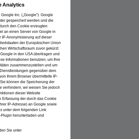
 Analytics
 Google Inc. („Google"). Google
uter gespeichert werden und die
 durch den Cookie erzeugten
el an einen Server von Google in
er IP-Anonymisierung auf dieser
gliedstaaten der Europäischen Union
en Wirtschaftsraum zuvor gekürzt.
n Google in den USA übertragen und
iese Informationen benutzen, um Ihre
vitäten zusammenzustellen und um
e Dienstleistungen gegenüber dem
von Ihrem Browser übermittelte IP-
 Sie können die Speicherung der
e verhindern; wir weisen Sie jedoch
unktionen dieser Website
e Erfassung der durch das Cookie
Ihrer IP-Adresse) an Google sowie
as unter dem folgenden Link
-Plugin herunterladen und
en Sie unter