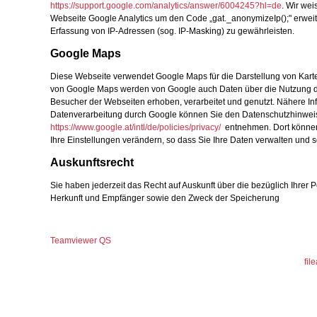
https://support.google.com/analytics/answer/6004245?hl=de
. Wir wei
Webseite Google Analytics um den Code „gat._anonymizeIp();" erweit
Erfassung von IP-Adressen (sog. IP-Masking) zu gewährleisten.
Google Maps
Diese Webseite verwendet Google Maps für die Darstellung von Kart
von Google Maps werden von Google auch Daten über die Nutzung 
Besucher der Webseiten erhoben, verarbeitet und genutzt. Nähere In
Datenverarbeitung durch Google können Sie den Datenschutzhinwei
https://www.google.at/intl/de/policies/privacy/
entnehmen. Dort können
Ihre Einstellungen verändern, so dass Sie Ihre Daten verwalten und 
Auskunftsrecht
Sie haben jederzeit das Recht auf Auskunft über die bezüglich Ihrer
Herkunft und Empfänger sowie den Zweck der Speicherung
Teamviewer QS
fil