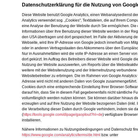
Datenschutzerklärung für die Nutzung von Google
Diese Website benutzt Google Analytics, einen Webanalysedienst der
Analytics verwendet sog. „Cookies", Textdateien, die auf Ihrem Comp
eine Analyse der Benutzung der Website durch Sie ermöglichen. Die
Informationen über Ihre Benutzung dieser Website werden in der Reg
den USA übertragen und dort gespeichert. Im Falle der Aktivierung d
Webseite, wird Ihre IP-Adresse von Google jedoch innerhalb von Mit
oder in anderen Vertragsstaaten des Abkommens über den Europäisch
Nur in Ausnahmefällen wird die volle IP-Adresse an einen Server vo
dort gekürzt. Im Auftrag des Betreibers dieser Website wird Google d
Nutzung der Website auszuwerten, um Reports über die Websiteakti
weitere mit der Websitenutzung und der Internetnutzung verbunden
Websitebetreiber zu erbringen. Die im Rahmen von Google Analytics 
Adresse wird nicht mit anderen Daten von Google zusammengeführt.
Cookies durch eine entsprechende Einstellung Ihrer Browser-Softwar
darauf hin, dass Sie in diesem Fall gegebenenfalls nicht sämtliche F
vollumfänglich werden nutzen können. Sie können darüber hinaus di
erzeugten und auf Ihre Nutzung der Website bezogenen Daten (inkl. 
die Verarbeitung dieser Daten durch Google verhindern, indem sie d
(
https://tools.google.com/dlpage/gaoptout?hl=de
) verfügbare Browser
installieren.
Nähere Informationen zu Nutzungsbedingungen und Datenschutz find
https://www.google.com/analytics/terms/de.html
bzw. unter