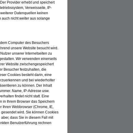
 Der Provider erhebt und speichert
triebssystem, Verweisseite, IP-
 weiterer Datenquellen keinen
auch nicht weiter aus solange
uf dem Computer des Besuchers
ährend unsere Website besucht wird.
Nutzer unserer Internetseiten zu
 gestalten. Wir verwenden einerseits
serer Website zwischengespeichert
 Besucher festzuhalten, die
eser Cookies besteht darin, eine
rzuerkennen und bei wiederholter
räsentieren zu können. Der Inhalt
snummer. Name, IP-Adresse usw.
rhalten findet nicht statt. Eine
n in Ihrem Browser das Speichern
er Ihren Webbrowser (Chrome, IE,
kie gesendet wird. Sie können Cookies
 aber, dass Sie in diesem Fall mit
ränkten Benutzerführung rechnen