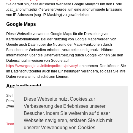
Sie darauf hin, dass auf dieser Webseite Google Analytics um den Code
„gat._anonymizeIp();" erweitert wurde, um eine anonymisierte Erfassung
von IP-Adressen (sog. IP-Masking) zu gewährleisten.
Google Maps
Diese Webseite verwendet Google Maps für die Darstellung von
Karteninformationen. Bei der Nutzung von Google Maps werden von
Google auch Daten über die Nutzung der Maps-Funktionen durch
Besucher der Webseiten erhoben, verarbeitet und genutzt. Nähere
Informationen über die Datenverarbeitung durch Google können Sie den
Datenschutzhinweisen von Google auf
https://www.google.at/intl/de/policies/privacy/
entnehmen. Dort können Sie
im Datenschutzcenter auch Ihre Einstellungen verändern, so dass Sie Ihre
Daten verwalten und schützen können.
Auskunftsrecht
Sie haben jederzeit das Recht auf Auskunft über die bezüglich Ihrer
Diese Webseite nutzt Cookies zur
Person gespeicherten Daten, deren Herkunft und Empfänger sowie den
Verbesserung des Erlebnisses unserer
Zweck der Speicherung
Besucher. Indem Sie weiterhin auf dieser
Webseite navigieren, erklären Sie sich mit
Teamviewer QS
unserer Verwendung von Cookies