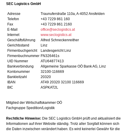
SEC Logistics GmbH
Adresse
Traunuferstraße 110a, A-4052 Ansfelden
Telefon
+43 7229 861 160
Fax
+43 7229 861 2160
E-Mail
office@seclogistics.at
Internet
www.seclogistics.at
Geschäftsführung
Alfred Schneckenreither
Gerichtsstand
Linz
Firmenbuchgericht
Landesgericht Linz
Firmenbuchnummer
FN326461s
UID Nummer
ATU64877413
Bankverbindung
Allgemeine Sparkasse OÖ Bank AG, Linz
Kontonummer
32100-116669
Bankleitzahl
20320
IBAN
AT49 20320 32100 116669
BIC
ASPKAT2L
Mitglied der Wirtschaftskammer OÖ
Fachgruppe Spedition/Logistik
Rechtliche Hinweise:
Die SEC Logistics GmbH prüft und aktualisiert die
Informationen auf ihrer Website ständig. Trotz aller Sorgfalt können sich
die Daten inzwischen verändert haben. Es wird keinerlei Gewähr für die