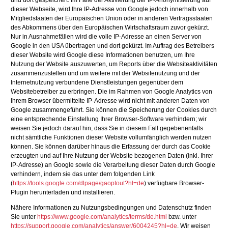
und dort gespeichert. Im Falle der Aktivierung der IP-Anonymisierung auf
dieser Webseite, wird Ihre IP-Adresse von Google jedoch innerhalb von
Mitgliedstaaten der Europäischen Union oder in anderen Vertragsstaaten
des Abkommens über den Europäischen Wirtschaftsraum zuvor gekürzt.
Nur in Ausnahmefällen wird die volle IP-Adresse an einen Server von
Google in den USA übertragen und dort gekürzt. Im Auftrag des Betreibers
dieser Website wird Google diese Informationen benutzen, um Ihre
Nutzung der Website auszuwerten, um Reports über die Websiteaktivitäten
zusammenzustellen und um weitere mit der Websitenutzung und der
Internetnutzung verbundene Dienstleistungen gegenüber dem
Websitebetreiber zu erbringen. Die im Rahmen von Google Analytics von
Ihrem Browser übermittelte IP-Adresse wird nicht mit anderen Daten von
Google zusammengeführt. Sie können die Speicherung der Cookies durch
eine entsprechende Einstellung Ihrer Browser-Software verhindern; wir
weisen Sie jedoch darauf hin, dass Sie in diesem Fall gegebenenfalls
nicht sämtliche Funktionen dieser Website vollumfänglich werden nutzen
können. Sie können darüber hinaus die Erfassung der durch das Cookie
erzeugten und auf Ihre Nutzung der Website bezogenen Daten (inkl. Ihrer
IP-Adresse) an Google sowie die Verarbeitung dieser Daten durch Google
verhindern, indem sie das unter dem folgenden Link
(
https://tools.google.com/dlpage/gaoptout?hl=de
) verfügbare Browser-
Plugin herunterladen und installieren.
Nähere Informationen zu Nutzungsbedingungen und Datenschutz finden
Sie unter
https://www.google.com/analytics/terms/de.html
bzw. unter
https://support.google.com/analytics/answer/6004245?hl=de
. Wir weisen