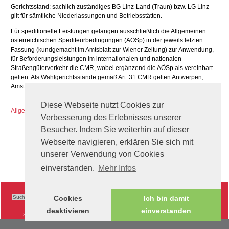
Gerichtsstand: sachlich zuständiges BG Linz-Land (Traun) bzw. LG Linz –
gilt für sämtliche Niederlassungen und Betriebsstätten.
Für speditionelle Leistungen gelangen ausschließlich die Allgemeinen
österreichischen Spediteurbedingungen (AÖSp) in der jeweils letzten
Fassung (kundgemacht im Amtsblatt zur Wiener Zeitung) zur Anwendung,
für Beförderungsleistungen im internationalen und nationalen
Straßengüterverkehr die CMR, wobei ergänzend die AÖSp als vereinbart
gelten. Als Wahlgerichtsstände gemäß Art. 31 CMR gelten Antwerpen,
Amsterdam und Lissabon als vereinbart.
Diese Webseite nutzt Cookies zur
Allgemeine Österreichische Spediteurbedingungen
Verbesserung des Erlebnisses unserer
Besucher. Indem Sie weiterhin auf dieser
Webseite navigieren, erklären Sie sich mit
unserer Verwendung von Cookies
einverstanden.
Mehr Infos
Cookies
Ich bin damit
deaktivieren
einverstanden
Sitemap
|
Impressum
|
AGB