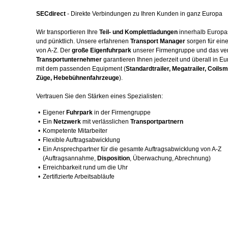
SECdirect
- Direkte Verbindungen zu Ihren Kunden in ganz Europa
Wir transportieren Ihre
Teil- und Komplettladungen
innerhalb Europas 
und pünktlich. Unsere erfahrenen
Transport Manager
sorgen für ein
von A-Z. Der
große Eigenfuhrpark
unserer Firmengruppe und das ver
Transportunternehmer
garantieren Ihnen jederzeit und überall in
mit dem passenden Equipment (
Standardtrailer, Megatrailer, Coil
Züge, Hebebühnenfahrzeuge
).
Vertrauen Sie den Stärken eines Spezialisten:
•
Eigener
Fuhrpark
in der Firmengruppe
•
Ein
Netzwerk
mit verlässlichen
Transportpartnern
•
Kompetente Mitarbeiter
•
Flexible Auftragsabwicklung
•
Ein Ansprechpartner für die gesamte Auftragsabwicklung von A-Z
(Auftragsannahme,
Disposition
, Überwachung, Abrechnung)
•
Erreichbarkeit rund um die Uhr
•
Zertifizierte Arbeitsabläufe