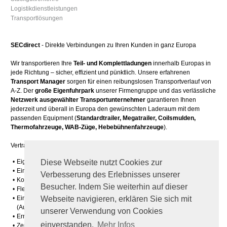
Logistikdienstleistungen
Transportlösungen
SECdirect
- Direkte Verbindungen zu Ihren Kunden in ganz Europa
Wir transportieren Ihre
Teil- und Komplettladungen
innerhalb Europas in
jede Richtung – sicher, effizient und pünktlich. Unsere erfahrenen
Transport Manager
sorgen für einen reibungslosen Transportverlauf von
A-Z. Der
große Eigenfuhrpark
unserer Firmengruppe und das verlässliche
Netzwerk ausgewählter Transportunternehmer
garantieren Ihnen
jederzeit und überall in Europa den gewünschten Laderaum mit dem
passenden Equipment (
Standardtrailer, Megatrailer, Coilsmulden,
Thermofahrzeuge, WAB-Züge, Hebebühnenfahrzeuge
).
Vertrauen Sie den Stärken eines Spezialisten:
•
Eigener
Fuhrpark
in der Firmengruppe
Diese Webseite nutzt Cookies zur
•
Ein
Netzwerk
mit verlässlichen
Transportpartnern
Verbesserung des Erlebnisses unserer
•
Kompetente Mitarbeiter
Besucher. Indem Sie weiterhin auf dieser
•
Flexible Auftragsabwicklung
•
Ein Ansprechpartner für die gesamte Auftragsabwicklung von A-Z
Webseite navigieren, erklären Sie sich mit
(Auftragsannahme,
Disposition
, Überwachung, Abrechnung)
unserer Verwendung von Cookies
•
Erreichbarkeit rund um die Uhr
einverstanden.
Mehr Infos
•
Zertifizierte Arbeitsabläufe