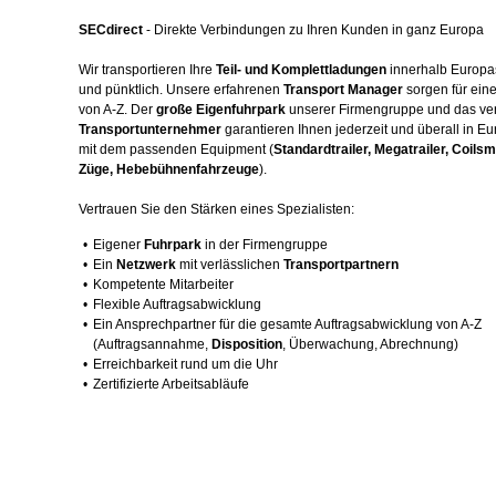
SECdirect
- Direkte Verbindungen zu Ihren Kunden in ganz Europa
Wir transportieren Ihre
Teil- und Komplettladungen
innerhalb Europas 
und pünktlich. Unsere erfahrenen
Transport Manager
sorgen für ein
von A-Z. Der
große Eigenfuhrpark
unserer Firmengruppe und das ver
Transportunternehmer
garantieren Ihnen jederzeit und überall in
mit dem passenden Equipment (
Standardtrailer, Megatrailer, Coil
Züge, Hebebühnenfahrzeuge
).
Vertrauen Sie den Stärken eines Spezialisten:
•
Eigener
Fuhrpark
in der Firmengruppe
•
Ein
Netzwerk
mit verlässlichen
Transportpartnern
•
Kompetente Mitarbeiter
•
Flexible Auftragsabwicklung
•
Ein Ansprechpartner für die gesamte Auftragsabwicklung von A-Z
(Auftragsannahme,
Disposition
, Überwachung, Abrechnung)
•
Erreichbarkeit rund um die Uhr
•
Zertifizierte Arbeitsabläufe