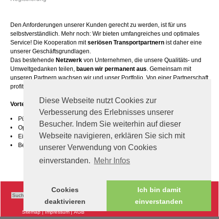
Den Anforderungen unserer Kunden gerecht zu werden, ist für uns
selbstverständlich. Mehr noch: Wir bieten umfangreiches und optimales
Service! Die Kooperation mit
seriösen Transportpartnern
ist daher eine
unserer Geschäftsgrundlagen.
Das bestehende
Netzwerk
von Unternehmen, die unsere Qualitäts- und
Umweltgedanken teilen,
bauen wir permanent aus
. Gemeinsam mit
unseren Partnern wachsen wir und unser Portfolio. Von einer Partnerschaft
profitieren also nicht nur beide Seiten, sondern auch unsere Kunden.
Diese Webseite nutzt Cookies zur
Vorteile einer Partnerschaft
mit SEC Logistics
Verbesserung des Erlebnisses unserer
• Pünktliche Bezahlung
Besucher. Indem Sie weiterhin auf dieser
• Optimierung Ihrer Leerkilometer und Standzeiten
Webseite navigieren, erklären Sie sich mit
• Einbindung in unsere Schulungsprogramme
• Betriebseigene Tankstelle und Werkstätte
unserer Verwendung von Cookies
einverstanden.
Mehr Infos
Cookies
Ich bin damit
deaktivieren
einverstanden
Sitemap
|
Impressum
|
AGB