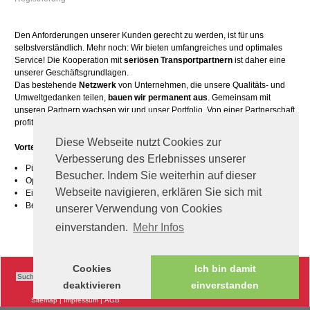
Den Anforderungen unserer Kunden gerecht zu werden, ist für uns
selbstverständlich. Mehr noch: Wir bieten umfangreiches und optimales
Service! Die Kooperation mit
seriösen Transportpartnern
ist daher eine
unserer Geschäftsgrundlagen.
Das bestehende
Netzwerk
von Unternehmen, die unsere Qualitäts- und
Umweltgedanken teilen,
bauen wir permanent aus
. Gemeinsam mit
unseren Partnern wachsen wir und unser Portfolio. Von einer Partnerschaft
profitieren also nicht nur beide Seiten, sondern auch unsere Kunden.
Diese Webseite nutzt Cookies zur
Vorteile einer Partnerschaft
mit SEC Logistics
Verbesserung des Erlebnisses unserer
• Pünktliche Bezahlung
Besucher. Indem Sie weiterhin auf dieser
• Optimierung Ihrer Leerkilometer und Standzeiten
Webseite navigieren, erklären Sie sich mit
• Einbindung in unsere Schulungsprogramme
• Betriebseigene Tankstelle und Werkstätte
unserer Verwendung von Cookies
einverstanden.
Mehr Infos
Cookies
Ich bin damit
deaktivieren
einverstanden
Sitemap
|
Impressum
|
AGB