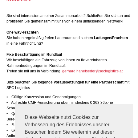
Sie sind interessiert an einer Zusammenarbeit? Schließen Sie sich an und
profitieren Sie gemeinsam mit uns von einem umfassenden Netzwerk!
One way-Frachten
Sie haben regelmäßig freien Laderaum und suchen
Ladungen/Frachten
in eine Fahrtrichtung?
Fixe Beschäftigung im Rundlauf
Wir beschäftigen ein Fahrzeug von Ihnen zu fix vereinbarten
Rahmenbedingungen im Rundlauf.
Treten sie mit uns in Verbindung.
gerhard.hanetseder@seclogistics.at
Bitte beachten Sie folgende
Voraussetzungen für eine Partnerschaft
mit
SEC Logistics:
• Gültige Konzession und Genehmigungen
• Aufrechte CMR-Versicherung über mindestens € 363.365,- je
Schadensereignis
• Qualifiziertes Fahrpersonal mit entsprechenden Erlaubnissen und
Diese Webseite nutzt Cookies zur
Berechtigungen
Verbesserung des Erlebnisses unserer
• Fahrzeuge in einwandfreiem Zustand
• Geeignete Ladungssicherungsmittel (Spanngurte, Kantenschoner,
Besucher. Indem Sie weiterhin auf dieser
Antirutschmatten)