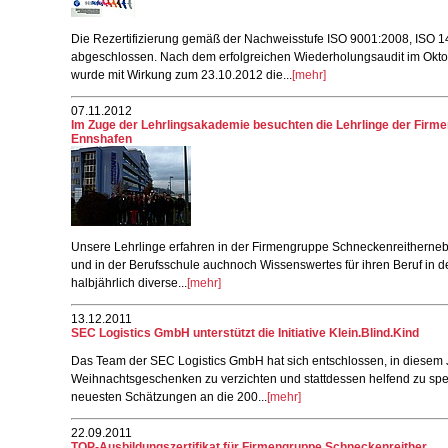
Die Rezertifizierung gemäß der Nachweisstufe ISO 9001:2008, ISO 1
abgeschlossen. Nach dem erfolgreichen Wiederholungsaudit im Okto
wurde mit Wirkung zum 23.10.2012 die...
[mehr]
07.11.2012
Im Zuge der Lehrlingsakademie besuchten die Lehrlinge der Firm
Ennshafen
Unsere Lehrlinge erfahren in der Firmengruppe Schneckenreithernebe
und in der Berufsschule auchnoch Wissenswertes für ihren Beruf in
halbjährlich diverse...
[mehr]
13.12.2011
SEC Logistics GmbH unterstützt die Initiative Klein.Blind.Kind
Das Team der SEC Logistics GmbH hat sich entschlossen, in diesem 
Weihnachtsgeschenken zu verzichten und stattdessen helfend zu spe
neuesten Schätzungen an die 200...
[mehr]
22.09.2011
TOP-Ausbildungszertifikat für Firmengruppe Schneckenreither