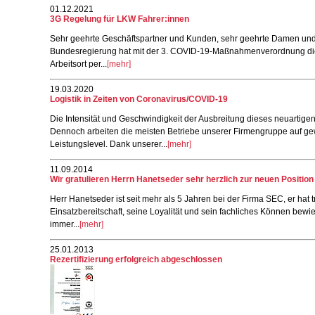
01.12.2021
3G Regelung für LKW Fahrer:innen
Sehr geehrte Geschäftspartner und Kunden, sehr geehrte Damen und
Bundesregierung hat mit der 3. COVID-19-Maßnahmenverordnung di
Arbeitsort per...
[mehr]
19.03.2020
Logistik in Zeiten von Coronavirus/COVID-19
Die Intensität und Geschwindigkeit der Ausbreitung dieses neuartigen 
Dennoch arbeiten die meisten Betriebe unserer Firmengruppe auf ge
Leistungslevel. Dank unserer...
[mehr]
11.09.2014
Wir gratulieren Herrn Hanetseder sehr herzlich zur neuen Position
Herr Hanetseder ist seit mehr als 5 Jahren bei der Firma SEC, er ha
Einsatzbereitschaft, seine Loyalität und sein fachliches Können bewie
immer...
[mehr]
25.01.2013
Rezertifizierung erfolgreich abgeschlossen