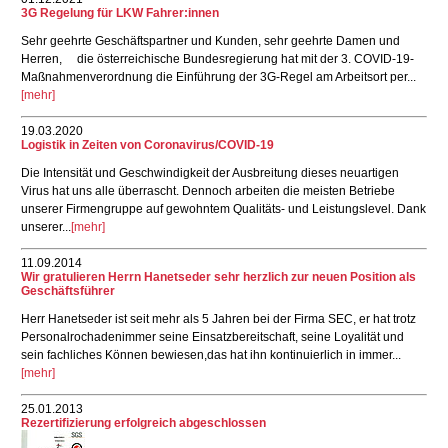
3G Regelung für LKW Fahrer:innen
Sehr geehrte Geschäftspartner und Kunden, sehr geehrte Damen und
Herren, die österreichische Bundesregierung hat mit der 3. COVID-19-
Maßnahmenverordnung die Einführung der 3G-Regel am Arbeitsort per...
[mehr]
19.03.2020
Logistik in Zeiten von Coronavirus/COVID-19
Die Intensität und Geschwindigkeit der Ausbreitung dieses neuartigen
Virus hat uns alle überrascht. Dennoch arbeiten die meisten Betriebe
unserer Firmengruppe auf gewohntem Qualitäts- und Leistungslevel. Dank
unserer...
[mehr]
11.09.2014
Wir gratulieren Herrn Hanetseder sehr herzlich zur neuen Position als
Geschäftsführer
Herr Hanetseder ist seit mehr als 5 Jahren bei der Firma SEC, er hat trotz
Personalrochadenimmer seine Einsatzbereitschaft, seine Loyalität und
sein fachliches Können bewiesen,das hat ihn kontinuierlich in immer...
[mehr]
25.01.2013
Rezertifizierung erfolgreich abgeschlossen