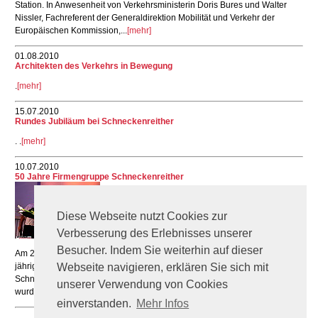
Station. In Anwesenheit von Verkehrsministerin Doris Bures und Walter
Nissler, Fachreferent der Generaldirektion Mobilität und Verkehr der
Europäischen Kommission,...
[mehr]
01.08.2010
Architekten des Verkehrs in Bewegung
.
[mehr]
15.07.2010
Rundes Jubiläum bei Schneckenreither
. .
[mehr]
10.07.2010
50 Jahre Firmengruppe Schneckenreither
Diese Webseite nutzt Cookies zur
Verbesserung des Erlebnisses unserer
Besucher. Indem Sie weiterhin auf dieser
Am 2. und 3.Juli 2010 feierte die Firmengruppe Schneckenreither 50-
jähriges Jubiläum. Am 1.7.1960 wurde Herrn KommR. Alfred
Webseite navigieren, erklären Sie sich mit
Schneckenreither Senior die Konzession für einen LKW erteilt. Damals
unserer Verwendung von Cookies
wurde der Grundstein für eine...
[mehr]
einverstanden.
Mehr Infos