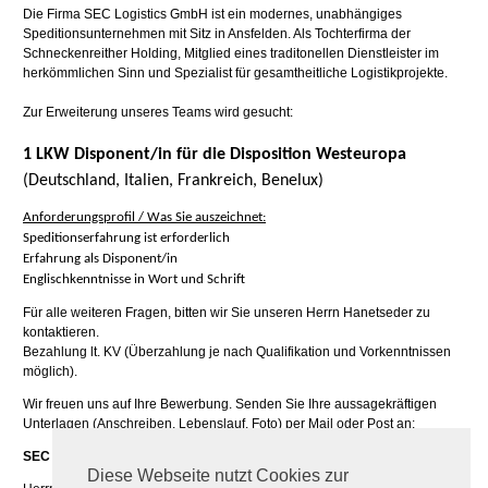
Die Firma SEC Logistics GmbH ist ein modernes, unabhängiges
Speditionsunternehmen mit Sitz in Ansfelden. Als Tochterfirma der
Schneckenreither Holding, Mitglied eines traditonellen Dienstleister im
herkömmlichen Sinn und Spezialist für gesamtheitliche Logistikprojekte.
Zur Erweiterung unseres Teams wird gesucht:
1 LKW Disponent/in für die Disposition Westeuropa
(Deutschland, Italien, Frankreich, Benelux)
Anforderungsprofil / Was Sie auszeichnet:
Speditionserfahrung ist erforderlich
Erfahrung als Disponent/in
Englischkenntnisse in Wort und Schrift
Für alle weiteren Fragen, bitten wir Sie unseren Herrn Hanetseder zu
kontaktieren.
Bezahlung lt. KV (Überzahlung je nach Qualifikation und Vorkenntnissen
möglich).
Wir freuen uns auf Ihre Bewerbung. Senden Sie Ihre aussagekräftigen
Unterlagen (Anschreiben, Lebenslauf, Foto) per Mail oder Post an:
SEC Logistics GmbH
Diese Webseite nutzt Cookies zur