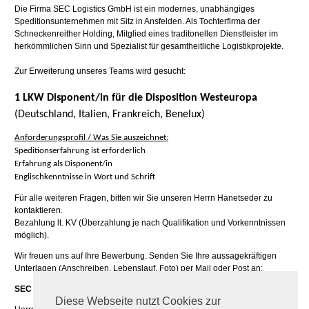
Die Firma SEC Logistics GmbH ist ein modernes, unabhängiges
Speditionsunternehmen mit Sitz in Ansfelden. Als Tochterfirma der
Schneckenreither Holding, Mitglied eines traditonellen Dienstleister im
herkömmlichen Sinn und Spezialist für gesamtheitliche Logistikprojekte.
Zur Erweiterung unseres Teams wird gesucht:
1 LKW Disponent/in für die Disposition Westeuropa
(Deutschland, Italien, Frankreich, Benelux)
Anforderungsprofil / Was Sie auszeichnet:
Speditionserfahrung ist erforderlich
Erfahrung als Disponent/in
Englischkenntnisse in Wort und Schrift
Für alle weiteren Fragen, bitten wir Sie unseren Herrn Hanetseder zu
kontaktieren.
Bezahlung lt. KV (Überzahlung je nach Qualifikation und Vorkenntnissen
möglich).
Wir freuen uns auf Ihre Bewerbung. Senden Sie Ihre aussagekräftigen
Unterlagen (Anschreiben, Lebenslauf, Foto) per Mail oder Post an:
SEC Logistics GmbH
Diese Webseite nutzt Cookies zur