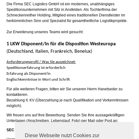
Die Firma SEC Logistics GmbH ist ein modernes, unabhängiges
Speditionsunternehmen mit Sitz in Ansfelden. Als Tochterfirma der
Schneckenreither Holding, Mitglied eines traditonellen Dienstleister im
herkömmlichen Sinn und Spezialist für gesamtheitliche Logistikprojekte.
Zur Erweiterung unseres Teams wird gesucht:
1 LKW Disponent/in für die Disposition Westeuropa
(Deutschland, Italien, Frankreich, Benelux)
Anforderungsprofil / Was Sie auszeichnet:
Speditionserfahrung ist erforderlich
Erfahrung als Disponent/in
Englischkenntnisse in Wort und Schrift
Für alle weiteren Fragen, bitten wir Sie unseren Herrn Hanetseder zu
kontaktieren.
Bezahlung lt. KV (Überzahlung je nach Qualifikation und Vorkenntnissen
möglich).
Wir freuen uns auf Ihre Bewerbung. Senden Sie Ihre aussagekräftigen
Unterlagen (Anschreiben, Lebenslauf, Foto) per Mail oder Post an:
SEC Logistics GmbH
Diese Webseite nutzt Cookies zur